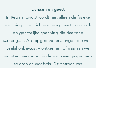
Lichaam en geest
In Rebalancing® wordt niet alleen de fysieke
spanning in het lichaam aangeraakt, maar ook
de geestelijke spanning die daarmee
samengaat. Alle opgedane ervaringen die we –
veelal onbewust – ontkennen of waaraan we
hechten, verstarren in de vorm van gespannen
spieren en weefsels. Dit patroon van
identificaties met de ervaringen weeft zich in
en door ons lichaam, en vormt de fysieke
expressie van onze persoonlijkheid of ego. Op
het fysieke vlak komt dit tot uitdrukking in
spanningen en een onnatuurlijke houding. Op
het geestelijk vlak uit zich dit vaak in een
eenzijdig mentale benadering, omdat er
dingen zijn die we niet willen of kunnen voelen.