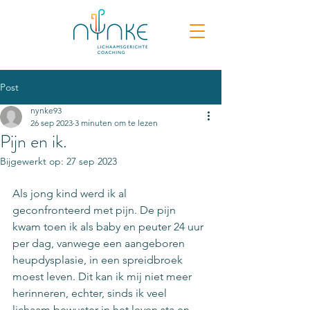
Post
nynke93
26 sep 2023
3 minuten om te lezen
Pijn en ik.
Bijgewerkt op:
27 sep 2023
Als jong kind werd ik al 
geconfronteerd met pijn. De pijn 
kwam toen ik als baby en peuter 24 uur 
per dag, vanwege een aangeboren 
heupdysplasie, in een spreidbroek 
moest leven. Dit kan ik mij niet meer 
herinneren, echter, sinds ik veel 
lichaam bewuster in het leven sta en 